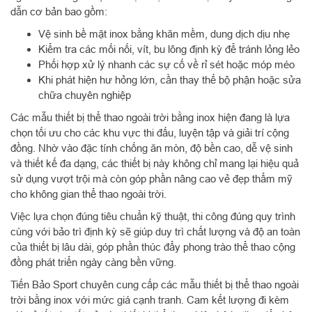
dẫn cơ bản bao gồm:
Vệ sinh bề mặt inox bằng khăn mềm, dung dịch dịu nhẹ
Kiểm tra các mối nối, vít, bu lông định kỳ để tránh lỏng lẻo
Phối hợp xử lý nhanh các sự cố về rỉ sét hoặc móp méo
Khi phát hiện hư hỏng lớn, cần thay thế bộ phận hoặc sửa
chữa chuyên nghiệp
Các mẫu thiết bị thể thao ngoài trời bằng inox hiện đang là lựa
chọn tối ưu cho các khu vực thi đấu, luyện tập và giải trí cộng
đồng. Nhờ vào đặc tính chống ăn mòn, độ bền cao, dễ vệ sinh
và thiết kế đa dạng, các thiết bị này không chỉ mang lại hiệu quả
sử dụng vượt trội mà còn góp phần nâng cao vẻ đẹp thẩm mỹ
cho không gian thể thao ngoài trời.
Việc lựa chọn đúng tiêu chuẩn kỹ thuật, thi công đúng quy trình
cùng với bảo trì định kỳ sẽ giúp duy trì chất lượng và độ an toàn
của thiết bị lâu dài, góp phần thúc đẩy phong trào thể thao cộng
đồng phát triển ngày càng bền vững.
Tiến Bảo Sport chuyên cung cấp các mẫu thiết bị thể thao ngoài
trời bằng inox với mức giá cạnh tranh. Cam kết lượng đi kèm