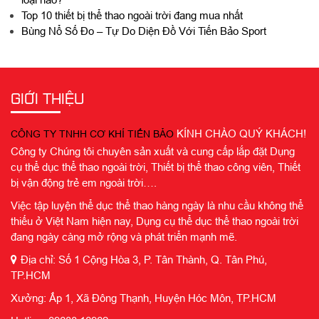
Top 10 thiết bị thể thao ngoài trời đang mua nhất
Bùng Nổ Số Đo – Tự Do Diện Đồ Với Tiến Bảo Sport
GIỚI THIỆU
KÍNH CHÀO QUÝ KHÁCH!
CÔNG TY TNHH CƠ KHÍ TIẾN BẢO
Công ty Chúng tôi chuyên sản xuất và cung cấp lắp đặt Dụng
cụ thể dục thể thao ngoài trời, Thiết bị thể thao công viên, Thiết
bị vận động trẻ em ngoài trời….
Việc tập luyện thể dục thể thao hàng ngày là nhu cầu không thể
thiếu ở Việt Nam hiện nay, Dụng cụ thể dục thể thao ngoài trời
đang ngày càng mở rộng và phát triển mạnh mẽ.
Địa chỉ: Số 1 Cộng Hòa 3, P. Tân Thành, Q. Tân Phú,
TP.HCM
Xưởng: Ấp 1, Xã Đông Thạnh, Huyện Hóc Môn, TP.HCM