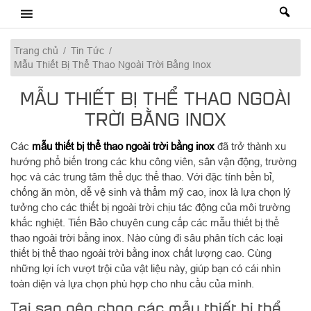
Skip
to
content
Trang chủ
/
Tin Tức
/
Mẫu Thiết Bị Thể Thao Ngoài Trời Bằng Inox
MẪU THIẾT BỊ THỂ THAO NGOÀI
TRỜI BẰNG INOX
Các
mẫu thiết bị thể thao ngoài trời bằng inox
đã trở thành xu
hướng phổ biến trong các khu công viên, sân vận động, trường
học và các trung tâm thể dục thể thao. Với đặc tính bền bỉ,
chống ăn mòn, dễ vệ sinh và thẩm mỹ cao, inox là lựa chọn lý
tưởng cho các thiết bị ngoài trời chịu tác động của môi trường
khắc nghiệt. Tiến Bảo chuyên cung cấp các mẫu thiết bị thể
thao ngoài trời bằng inox. Nào cùng đi sâu phân tích các loại
thiết bị thể thao ngoài trời bằng inox chất lượng cao. Cùng
những lợi ích vượt trội của vật liệu này, giúp bạn có cái nhìn
toàn diện và lựa chọn phù hợp cho nhu cầu của mình.
Tại sao nên chọn các mẫu thiết bị thể