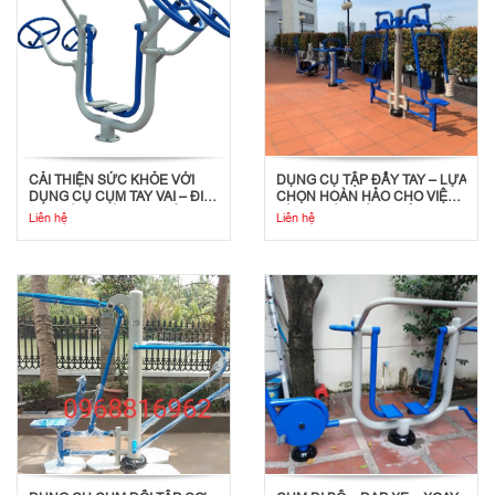
CẢI THIỆN SỨC KHỎE VỚI
DỤNG CỤ TẬP ĐẨY TAY – LỰA
DỤNG CỤ CỤM TAY VAI – ĐI
CHỌN HOÀN HẢO CHO VIỆC
BỘ TRÊN KHÔNG NGOÀI
TẬP LUYỆN SỨC KHỎE TIM
Liên hệ
Liên hệ
TRỜI
MẠCH