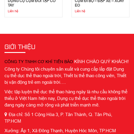
DỤNG CỤ CỤM ĐÔI TẬP CƠ
CỤM ĐI BỘ – ĐẠP XE – XOAY
TAY
EO
Liên hệ
Liên hệ
GIỚI THIỆU
KÍNH CHÀO QUÝ KHÁCH!
CÔNG TY TNHH CƠ KHÍ TIẾN BẢO
Công ty Chúng tôi chuyên sản xuất và cung cấp lắp đặt Dụng
cụ thể dục thể thao ngoài trời, Thiết bị thể thao công viên, Thiết
bị vận động trẻ em ngoài trời….
Việc tập luyện thể dục thể thao hàng ngày là nhu cầu không thể
thiếu ở Việt Nam hiện nay, Dụng cụ thể dục thể thao ngoài trời
đang ngày càng mở rộng và phát triển mạnh mẽ.
Địa chỉ: Số 1 Cộng Hòa 3, P. Tân Thành, Q. Tân Phú,
TP.HCM
Xưởng: Ấp 1, Xã Đông Thạnh, Huyện Hóc Môn, TP.HCM