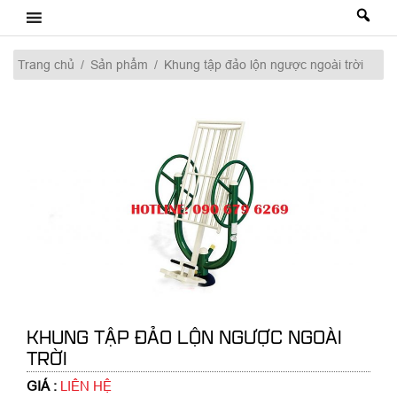
Skip
to
content
Trang chủ
/
Sản phẩm
/
Khung tập đảo lộn ngược ngoài trời
KHUNG TẬP ĐẢO LỘN NGƯỢC NGOÀI
TRỜI
GIÁ :
LIÊN HỆ