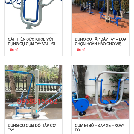
CẢI THIỆN SỨC KHỎE VỚI
DỤNG CỤ TẬP ĐẨY TAY – LỰA
DỤNG CỤ CỤM TAY VAI – ĐI
CHỌN HOÀN HẢO CHO VIỆC
BỘ TRÊN KHÔNG NGOÀI
TẬP LUYỆN SỨC KHỎE TIM
Liên hệ
Liên hệ
TRỜI
MẠCH
DỤNG CỤ CỤM ĐÔI TẬP CƠ
CỤM ĐI BỘ – ĐẠP XE – XOAY
TAY
EO