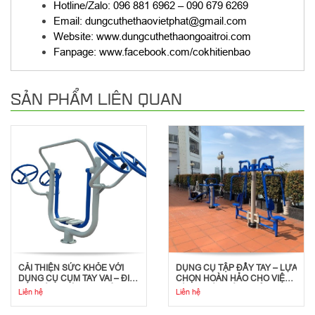
Hotline/Zalo:
096 881 6962
–
090 679 6269
Email: dungcuthethaovietphat@gmail.com
Website:
www.dungcuthethaongoaitroi.com
Fanpage:
www.facebook.com/cokhitienbao
SẢN PHẨM LIÊN QUAN
CẢI THIỆN SỨC KHỎE VỚI
DỤNG CỤ TẬP ĐẨY TAY – LỰA
DỤNG CỤ CỤM TAY VAI – ĐI
CHỌN HOÀN HẢO CHO VIỆC
BỘ TRÊN KHÔNG NGOÀI
TẬP LUYỆN SỨC KHỎE TIM
Liên hệ
Liên hệ
TRỜI
MẠCH