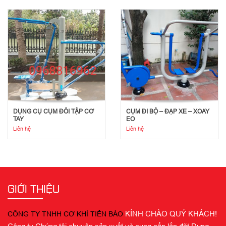
DỤNG CỤ CỤM ĐÔI TẬP CƠ
CỤM ĐI BỘ – ĐẠP XE – XOAY
TAY
EO
Liên hệ
Liên hệ
GIỚI THIỆU
KÍNH CHÀO QUÝ KHÁCH!
CÔNG TY TNHH CƠ KHÍ TIẾN BẢO