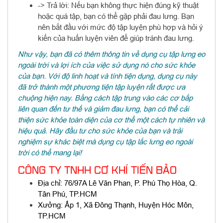
-> Trả lời: Nếu bạn không thực hiện đúng kỹ thuật
hoặc quá tập, bạn có thể gặp phải đau lưng. Bạn
nên bắt đầu với mức độ tập luyện phù hợp và hỏi ý
kiến của huấn luyện viên để giúp tránh đau lưng.
Như vậy, bạn đã có thêm thông tin về dụng cụ tập lưng eo
ngoài trời và lợi ích của việc sử dụng nó cho sức khỏe
của bạn. Với độ linh hoạt và tính tiện dụng, dụng cụ này
đã trở thành một phương tiện tập luyện rất được ưa
chuộng hiện nay. Bằng cách tập trung vào các cơ bắp
liên quan đến tư thế và giảm đau lưng, bạn có thể cải
thiện sức khỏe toàn diện của cơ thể một cách tự nhiên và
hiệu quả. Hãy đầu tư cho sức khỏe của bạn và trải
nghiệm sự khác biệt mà dụng cụ tập lắc lưng eo ngoài
trời có thể mang lại!
CÔNG TY TNHH CƠ KHÍ TIẾN BẢO
Địa chỉ:
76/97A Lê Văn Phan, P. Phú Thọ Hòa, Q.
Tân Phú, TP.HCM
Xưởng: Ấp 1, Xã Đông Thạnh, Huyện Hóc Môn,
TP.HCM