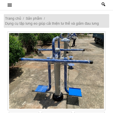
Skip
to
content
Trang chủ
/
Sản phẩm
/
Dụng cụ tập lưng eo giúp cải thiện tư thế và giảm đau lưng