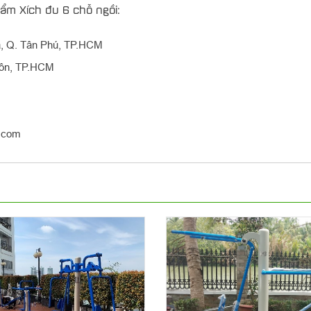
hẩm Xích đu 6 chỗ ngồi:
òa, Q. Tân Phú, TP.HCM
Môn, TP.HCM
i.com