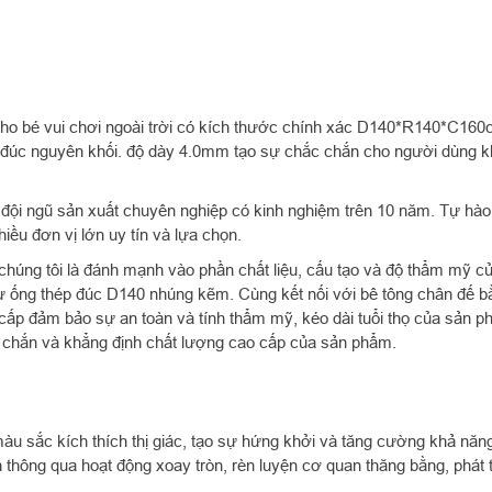
 cho bé vui chơi ngoài trời có kích thước chính xác D140*R140*C16
 đúc nguyên khối. độ dày 4.0mm tạo sự chắc chắn cho người dùng kh
ội ngũ sản xuất chuyên nghiệp có kinh nghiệm trên 10 năm. Tự hào 
iều đơn vị lớn uy tín và lựa chọn.
a chúng tôi là đánh mạnh vào phần chất liệu, cấu tạo và độ thẩm mỹ 
 từ ống thép đúc D140 nhúng kẽm. Cùng kết nối với bê tông chân đế 
cấp đảm bảo sự an toàn và tính thẩm mỹ, kéo dài tuổi thọ của sản ph
 chắn và khẳng định chất lượng cao cấp của sản phẩm.
àu sắc kích thích thị giác, tạo sự hứng khởi và tăng cường khả năng
nh thông qua hoạt động xoay tròn, rèn luyện cơ quan thăng bằng, phát 