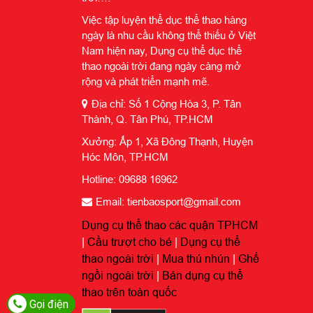
Việc tập luyện thể dục thể thao hàng
ngày là nhu cầu không thể thiếu ở Việt
Nam hiện nay, Dụng cụ thể dục thể
thao ngoài trời đang ngày càng mở
rộng và phát triển mạnh mẽ.
Địa chỉ: Số 1 Cộng Hòa 3, P. Tân
Thành, Q. Tân Phú, TP.HCM
Xưởng: Ấp 1, Xã Đông Thạnh, Huyện
Hóc Môn, TP.HCM
Hotline: 09688 16962
Email: tienbaosport@gmail.com
Dụng cụ thể thao các quận TPHCM
|
Cầu trượt cho bé
|
Dụng cụ thể
thao ngoài trời
|
Mua thú nhún
|
Ghế
ngồi ngoài trời
|
Bán dụng cụ thể
thao trên toàn quốc
Gọi điện