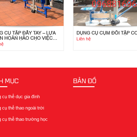
 CỤ TẬP ĐẨY TAY – LỰA
DỤNG CỤ CỤM ĐÔI TẬP CƠ
N HOÀN HẢO CHO VIỆC
Liên hệ
 LUYỆN SỨC KHỎE TIM
hệ
H
H MỤC
BẢN ĐỒ
cụ thể dục gia đình
cụ thể thao ngoài trời
cụ thể thao trường học