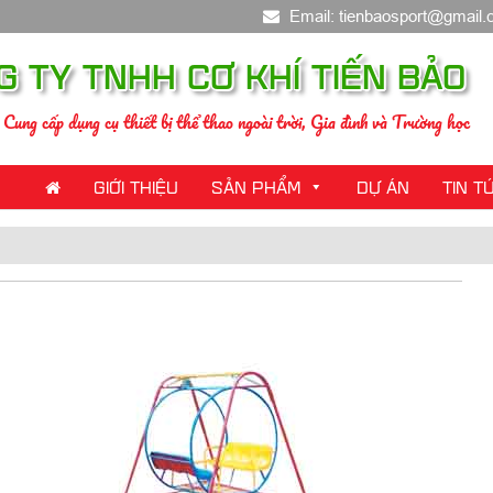
Email: tienbaosport@gmail
G TY TNHH CƠ KHÍ TIẾN BẢO
Cung cấp dụng cụ thiết bị thể thao ngoài trời, Gia đình và Trường học
GIỚI THIỆU
SẢN PHẨM
DỰ ÁN
TIN T