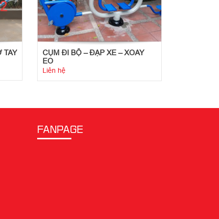
 TAY
CỤM ĐI BỘ – ĐẠP XE – XOAY
EO
Liên hệ
FANPAGE