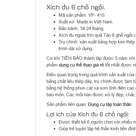
Xích đu 6 chỗ ngồi.
Mã sản phẩm: VP- 415.
Xuất xứ: Made in Việt Nam.
Bảo hành: 18-24 tháng.
Xích đu ngoài trời quả Táo 6 ghế ngồi
Trụ chính: sản xuất bằng hợp kim thép
trình dài sử dụng.
Cơ khí TIẾN BẢO thành lập được 5 năm với đ
phẩm
dụng cụ thể thao giá rẻ
tốt nhất được nh
Điều quan trọng trong quá trình sản xuất củ
bằng chất liệu thép dày, trụ chính được làm
bằng hệ thống phun cát và sơn tĩnh điện cao 
bào mòn. Các mối hàn được xử lý đẹp, chắc
Sản phẩm liên quan:
Dụng cụ tập toàn thân
Lợi ích của Xích đu 6 chỗ ngồi:
Được thiết kế 6 người chơi với nhiều m
Giúp trẻ luyện tập hệ thần kinh tiền đì