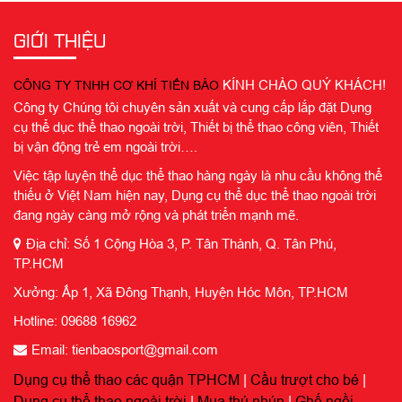
GIỚI THIỆU
KÍNH CHÀO QUÝ KHÁCH!
CÔNG TY TNHH CƠ KHÍ TIẾN BẢO
Công ty Chúng tôi chuyên sản xuất và cung cấp lắp đặt Dụng
cụ thể dục thể thao ngoài trời, Thiết bị thể thao công viên, Thiết
bị vận động trẻ em ngoài trời….
Việc tập luyện thể dục thể thao hàng ngày là nhu cầu không thể
thiếu ở Việt Nam hiện nay, Dụng cụ thể dục thể thao ngoài trời
đang ngày càng mở rộng và phát triển mạnh mẽ.
Địa chỉ: Số 1 Cộng Hòa 3, P. Tân Thành, Q. Tân Phú,
TP.HCM
Xưởng: Ấp 1, Xã Đông Thạnh, Huyện Hóc Môn, TP.HCM
Hotline: 09688 16962
Email: tienbaosport@gmail.com
Dụng cụ thể thao các quận TPHCM
|
Cầu trượt cho bé
|
Dụng cụ thể thao ngoài trời
|
Mua thú nhún
|
Ghế ngồi