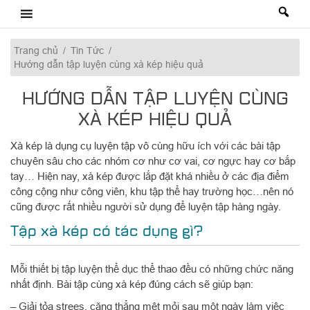
Skip
to
content
Trang chủ
/
Tin Tức
/
Hướng dẫn tập luyện cùng xà kép hiệu quả
HƯỚNG DẪN TẬP LUYỆN CÙNG
XÀ KÉP HIỆU QUẢ
Xà kép là dụng cụ luyện tập vô cùng hữu ích với các bài tập
chuyên sâu cho các nhóm cơ như cơ vai, cơ ngực hay cơ bắp
tay… Hiện nay, xà kép được lắp đặt khá nhiều ở các địa điểm
công cộng như công viên, khu tập thể hay trường học…nên nó
cũng được rất nhiều người sử dụng để luyện tập hàng ngày.
Tập xà kép có tác dụng gì?
Mỗi thiết bị tập luyện thể dục thể thao đều có những chức năng
nhất định. Bài tập cùng xà kép đúng cách sẽ giúp bạn:
– Giải tỏa strees, căng thẳng mệt mỏi sau một ngày làm việc