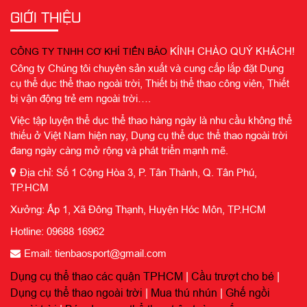
GIỚI THIỆU
KÍNH CHÀO QUÝ KHÁCH!
CÔNG TY TNHH CƠ KHÍ TIẾN BẢO
Công ty Chúng tôi chuyên sản xuất và cung cấp lắp đặt Dụng
cụ thể dục thể thao ngoài trời, Thiết bị thể thao công viên, Thiết
bị vận động trẻ em ngoài trời….
Việc tập luyện thể dục thể thao hàng ngày là nhu cầu không thể
thiếu ở Việt Nam hiện nay, Dụng cụ thể dục thể thao ngoài trời
đang ngày càng mở rộng và phát triển mạnh mẽ.
Địa chỉ: Số 1 Cộng Hòa 3, P. Tân Thành, Q. Tân Phú,
TP.HCM
Xưởng: Ấp 1, Xã Đông Thạnh, Huyện Hóc Môn, TP.HCM
Hotline: 09688 16962
Email: tienbaosport@gmail.com
Dụng cụ thể thao các quận TPHCM
|
Cầu trượt cho bé
|
Dụng cụ thể thao ngoài trời
|
Mua thú nhún
|
Ghế ngồi