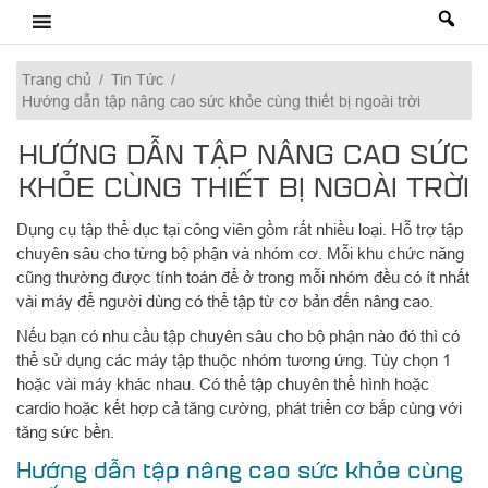
Skip
to
content
Trang chủ
/
Tin Tức
/
Hướng dẫn tập nâng cao sức khỏe cùng thiết bị ngoài trời
HƯỚNG DẪN TẬP NÂNG CAO SỨC
KHỎE CÙNG THIẾT BỊ NGOÀI TRỜI
Dụng cụ tập thể dục tại công viên gồm rất nhiều loại. Hỗ trợ tập
chuyên sâu cho từng bộ phận và nhóm cơ. Mỗi khu chức năng
cũng thường được tính toán để ở trong mỗi nhóm đều có ít nhất
vài máy để người dùng có thể tập từ cơ bản đến nâng cao.
Nếu bạn có nhu cầu tập chuyên sâu cho bộ phận nào đó thì có
thể sử dụng các máy tập thuộc nhóm tương ứng. Tùy chọn 1
hoặc vài máy khác nhau. Có thể tập chuyên thể hình hoặc
cardio hoặc kết hợp cả tăng cường, phát triển cơ bắp cùng với
tăng sức bền.
Hướng dẫn tập nâng cao sức khỏe cùng