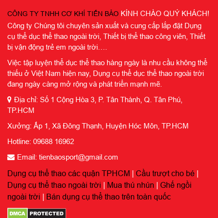
KÍNH CHÀO QUÝ KHÁCH!
CÔNG TY TNHH CƠ KHÍ TIẾN BẢO
Công ty Chúng tôi chuyên sản xuất và cung cấp lắp đặt Dụng
cụ thể dục thể thao ngoài trời, Thiết bị thể thao công viên, Thiết
bị vận động trẻ em ngoài trời….
Việc tập luyện thể dục thể thao hàng ngày là nhu cầu không thể
thiếu ở Việt Nam hiện nay, Dụng cụ thể dục thể thao ngoài trời
đang ngày càng mở rộng và phát triển mạnh mẽ.
Địa chỉ: Số 1 Cộng Hòa 3, P. Tân Thành, Q. Tân Phú,
TP.HCM
Xưởng: Ấp 1, Xã Đông Thạnh, Huyện Hóc Môn, TP.HCM
Hotline: 09688 16962
Email: tienbaosport@gmail.com
Dụng cụ thể thao các quận TPHCM
|
Cầu trượt cho bé
|
Dụng cụ thể thao ngoài trời
|
Mua thú nhún
|
Ghế ngồi
ngoài trời
|
Bán dụng cụ thể thao trên toàn quốc