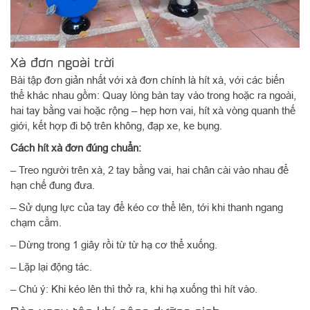
Xà đơn ngoài trời
Bài tập đơn giản nhất với xà đơn chính là hít xà, với các biến
thể khác nhau gồm: Quay lòng bàn tay vào trong hoặc ra ngoài,
hai tay bằng vai hoặc rộng – hẹp hơn vai, hít xà vòng quanh thế
giới, kết hợp đi bộ trên không, đạp xe, ke bụng.
Cách hít xà đơn đúng chuẩn:
– Treo người trên xà, 2 tay bằng vai, hai chân cài vào nhau để
hạn chế đung đưa.
– Sử dụng lực của tay để kéo cơ thể lên, tới khi thanh ngang
chạm cằm.
– Dừng trong 1 giây rồi từ từ hạ cơ thể xuống.
– Lặp lại động tác.
– Chú ý: Khi kéo lên thì thở ra, khi hạ xuống thì hít vào.