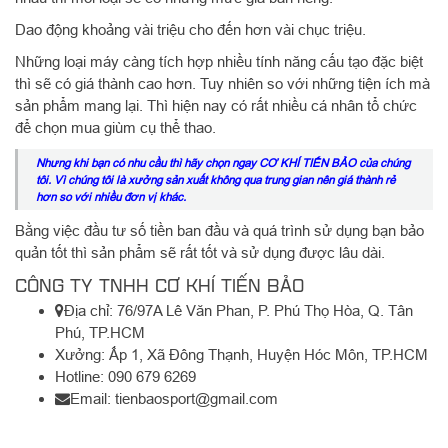
Dao động khoảng vài triệu cho đến hơn vài chục triệu.
Những loại máy càng tích hợp nhiều tính năng cấu tạo đặc biệt
thì sẽ có giá thành cao hơn. Tuy nhiên so với những tiện ích mà
sản phẩm mang lại. Thì hiện nay có rất nhiều cá nhân tổ chức
để chọn mua giùm cụ thể thao.
Nhưng khi bạn có nhu cầu thì hãy chọn ngay
CƠ KHÍ TIẾN BẢO
của chúng
tôi. Vì chúng tôi là xưởng sản xuất không qua trung gian nên giá thành rẻ
hơn so với nhiều đơn vị khác.
Bằng việc đầu tư số tiền ban đầu và quá trình sử dụng bạn bảo
quản tốt thì sản phẩm sẽ rất tốt và sử dụng được lâu dài.
CÔNG TY TNHH CƠ KHÍ TIẾN BẢO
Địa chỉ: 76/97A Lê Văn Phan, P. Phú Thọ Hòa, Q. Tân
Phú, TP.HCM
Xưởng: Ấp 1, Xã Đông Thạnh, Huyện Hóc Môn, TP.HCM
Hotline: 090 679 6269
Email: tienbaosport@gmail.com