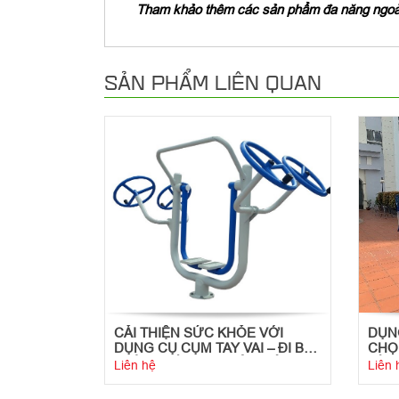
Tham khảo thêm các sản phẩm đa năng ngoài
SẢN PHẨM LIÊN QUAN
CẢI THIỆN SỨC KHỎE VỚI
DỤNG
DỤNG CỤ CỤM TAY VAI – ĐI BỘ
CHỌ
TRÊN KHÔNG NGOÀI TRỜI
TẬP
Liên hệ
Liên 
MẠC