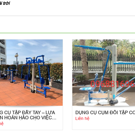
 trời
 CỤ TẬP ĐẨY TAY – LỰA
DỤNG CỤ CỤM ĐÔI TẬP CƠ
N HOÀN HẢO CHO VIỆC
Liên hệ
 LUYỆN SỨC KHỎE TIM
hệ
H