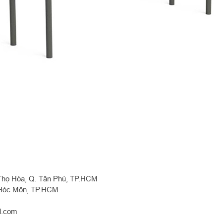
ú Thọ Hòa, Q. Tân Phú, TP.HCM
 Hóc Môn, TP.HCM
l.com