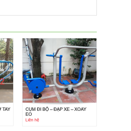
 TAY
CỤM ĐI BỘ – ĐẠP XE – XOAY
EO
Liên hệ