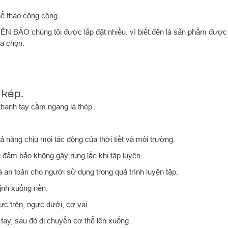
ể thao công cộng.
TIẾN BẢO chúng tôi được lắp đặt nhiều. vì biết đến là sản phẩm được
ựa chọn.
 kép.
thanh tay cầm ngang là thép.
.
 năng chịu mọi tác động của thời tiết và môi trường.
 đảm bảo không gây rung lắc khi tập luyện.
 an toàn cho người sử dụng trong quá trình luyện tập.
ịnh xuống nền.
ực trên, ngực dưới, cơ vai.
ay, sau đó di chuyển cơ thể lên xuống.