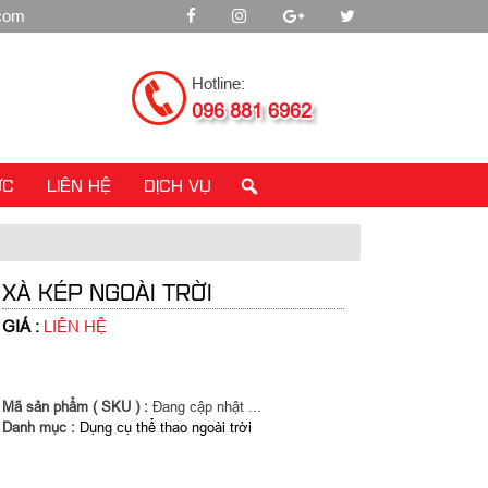
.com
Hotline:
096 881 6962
ỨC
LIÊN HỆ
DỊCH VỤ
XÀ KÉP NGOÀI TRỜI
GIÁ :
LIÊN HỆ
Mã sản phẩm ( SKU ) :
Đang cập nhật ...
Danh mục :
Dụng cụ thể thao ngoài trời