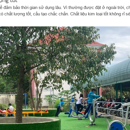
ể đảm bảo thời gian sử dụng lâu. Vì thường được đặt ở ngoài trời, ch
ó chất lượng tốt, cấu tạo chắc chắn. Chất liệu kim loại tốt không rỉ