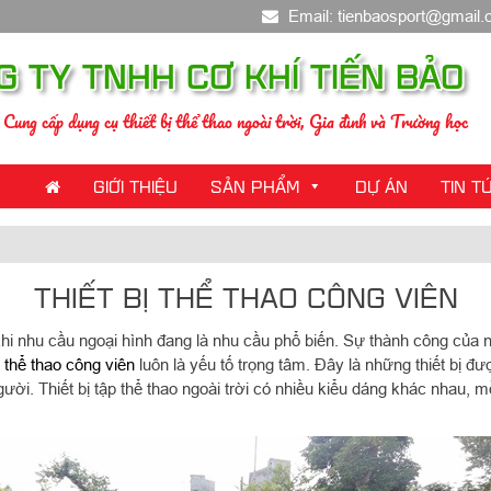
Email: tienbaosport@gmail
G TY TNHH CƠ KHÍ TIẾN BẢO
Cung cấp dụng cụ thiết bị thể thao ngoài trời, Gia đình và Trường học
GIỚI THIỆU
SẢN PHẨM
DỰ ÁN
TIN T
THIẾT BỊ THỂ THAO CÔNG VIÊN
khi nhu cầu ngoại hình đang là nhu cầu phổ biến. Sự thành công của n
bị thể thao công viên
luôn là yếu tố trọng tâm. Đây là những thiết bị đ
gười. Thiết bị tập thể thao ngoài trời có nhiều kiểu dáng khác nhau