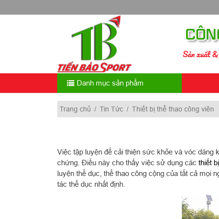
Skip
to
content
CÔN
Sản xuất & 
Danh mục sản phẩm
Trang chủ
/
Tin Tức
/
Thiết bị thể thao công viên
Việc tập luyện để cải thiện sức khỏe và vóc dáng 
chứng. Điều này cho thấy việc sử dụng các
thiết 
luyện thể dục, thể thao công cộng của tất cả mọi n
tác thể dục nhất định.