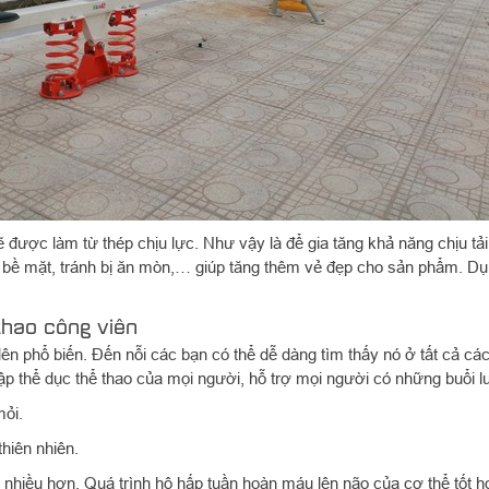
 được làm từ thép chịu lực. Như vậy là để gia tăng khả năng chịu tả
ề mặt, tránh bị ăn mòn,… giúp tăng thêm vẻ đẹp cho sản phẩm. Dụng
 thao công viên
 lên phổ biến. Đến nỗi các bạn có thể dễ dàng tìm thấy nó ở tất cả cá
 tập thể dục thể thao của mọi người, hỗ trợ mọi người có những buổi l
mỏi.
thiên nhiên.
nhiều hơn. Quá trình hô hấp tuần hoàn máu lên não của cơ thể tốt h