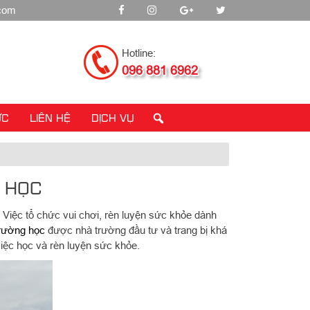
.com
Hotline:
096 881 6962
ỨC
LIÊN HỆ
DỊCH VỤ
G HỌC
. Việc tổ chức vui chơi, rèn luyện sức khỏe dành
 trường học
được nhà trường đầu tư và trang bị khá
 việc học và rèn luyện sức khỏe.