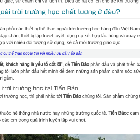
ự giác, sự chăm chỉ và kiên trì. Điều đó rất có ích cho trẻ khi trưởng
goài trời trường học chất lượng ở đâu?
ân phối các thiết bị thể thao ngoài trời trường học hàng đầu Việt Nam
đạp chân, thiết bị tập trượt tuyết, dụng cụ kết hợp lắc hông và xoay
hợp với nhiều đối tượng sử dụng, kể cả môi trường giáo dục.
g cụ thể thao ngoài trời với nhiều ưu đãi hấp dẫn
t, khách hàng là yếu tố cốt lõi
“, để
Tiến Bảo
phấn đấu và phát triển 
úng tôi luôn phấn đấu hết mình để đem những sản phẩm chăm sóc sức
ửi gắm.
trời trường học tại Tiến Bảo
rời trường học, thì phải nhắc tới
Tiến Bảo
chúng tôi. Sản phẩm chúng t
c thuộc hệ thống nhà nước hay những trường quốc tế.
Tiến Bảoc
cam k
các em trong quá trình luyện tập vui chơi.