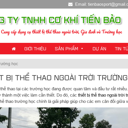
Email: tienbaosport@gmail
G TY TNHH CƠ KHÍ TIẾN BẢO
Cung cấp dụng cụ thiết bị thể thao ngoài trời, Gia đình và Trường học
GIỚI THIỆU
SẢN PHẨM
DỰ ÁN
TIN T
 trường học
T BỊ THỂ THAO NGOÀI TRỜI TRƯỜN
 thể thao tại các trường học đang được quan tâm và đầu tư rất nhiều
ở thành một việc làm cần thiết. Do đó, các
thiết bị thể thao ngoài trời
ụ thể thao trường học chính là giải pháp giúp cho các em cân đối giữa