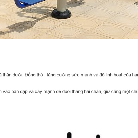
 thân dưới. Đồng thời, tăng cường sức mạnh và độ linh hoạt của hai
ân vào bàn đạp và đẩy mạnh để duỗi thẳng hai chân, giữ căng một chút r