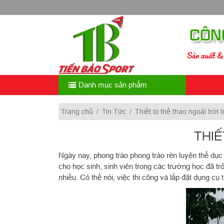
Skip
to
content
CÔN
Sản xuất & 
Danh mục sản phẩm
Trang chủ
/
Tin Tức
/
Thiết bị thể thao ngoài trời
THIẾ
Ngày nay, phong trào phong trào rèn luyện thể dục
cho học sinh, sinh viên trong các trường học đã tr
nhiều. Có thể nói, việc thi công và lắp đặt dụng c