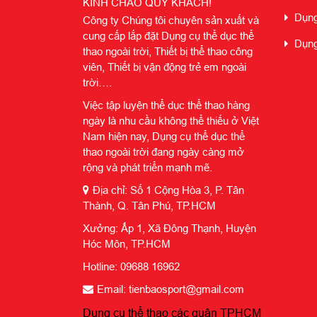
KÍNH CHÀO QUÝ KHÁCH!
Dụng 
Công ty Chúng tôi chuyên sản xuất và
cung cấp lắp đặt Dụng cụ thể dục thể
Dụng 
thao ngoài trời, Thiết bị thể thao công
viên, Thiết bị vận động trẻ em ngoài
trời….
Việc tập luyện thể dục thể thao hàng
ngày là nhu cầu không thể thiếu ở Việt
Nam hiện nay, Dụng cụ thể dục thể
thao ngoài trời đang ngày càng mở
rộng và phát triển mạnh mẽ.
Địa chỉ: Số 1 Cộng Hòa 3, P. Tân
Thành, Q. Tân Phú, TP.HCM
Xưởng: Ấp 1, Xã Đông Thạnh, Huyện
Hóc Môn, TP.HCM
Hotline: 09688 16962
Email: tienbaosport@gmail.com
Dụng cụ thể thao các quận TPHCM