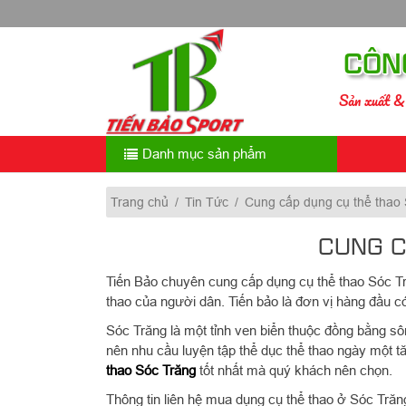
Skip
to
content
CÔN
Sản xuất & 
Danh mục sản phẩm
Trang chủ
/
Tin Tức
/
Cung cấp dụng cụ thể thao 
CUNG C
Tiến Bảo chuyên cung cấp dụng cụ thể thao Sóc Tr
thao của người dân. Tiến bảo là đơn vị hàng đầu có
Sóc Trăng là một tỉnh ven biển thuộc đồng bằng s
nên nhu cầu luyện tập thể dục thể thao ngày một tă
thao Sóc Trăng
tốt nhất mà quý khách nên chọn.
Thông tin liên hệ mua dụng cụ thể thao ở Sóc Trăn