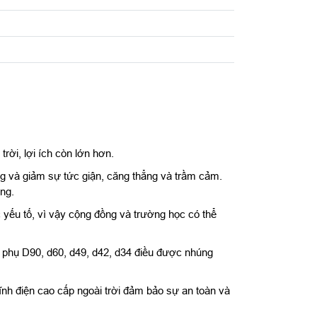
rời, lợi ích còn lớn hơn.
ợng và giảm sự tức giận, căng thẳng và trầm cảm.
ạng.
 yếu tố, vì vậy cộng đồng và trường học có thể
g phụ D90, d60, d49, d42, d34 điều được nhúng
nh điện cao cấp ngoài trời đảm bảo sự an toàn và