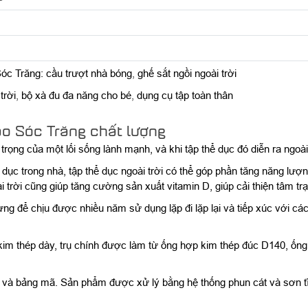
Sóc Trăng:
cầu trượt nhà bóng
,
ghế sắt ngồi ngoài trời
trời
,
bộ xà đu đa năng cho bé
,
dụng cụ tập toàn thân
o Sóc Trăng chất lượng
ọng của một lối sống lành mạnh, và khi tập thể dục đó diễn ra ngoài t
ể dục trong nhà, tập thể dục ngoài trời có thể góp phần tăng năng lư
i trời cũng giúp tăng cường sản xuất vitamin D, giúp cải thiện tâm tr
g để chịu được nhiều năm sử dụng lặp đi lặp lại và tiếp xúc với các
 kim thép dày, trụ chính được làm từ ống hợp kim thép đúc D140, ốn
o và bảng mã. Sản phẩm được xử lý bằng hệ thống phun cát và sơn tĩ