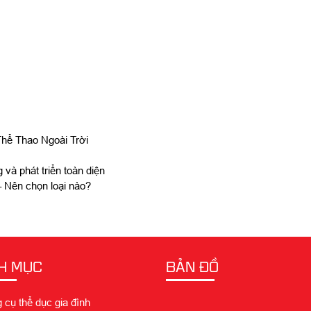
hể Thao Ngoài Trời
 và phát triển toàn diện
 – Nên chọn loại nào?
H MỤC
BẢN ĐỒ
cụ thể dục gia đình