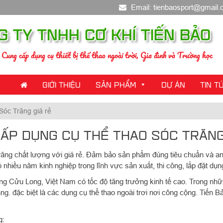
Email: tienbaosport@gmail
G TY TNHH CƠ KHÍ TIẾN BẢO
Cung cấp dụng cụ thiết bị thể thao ngoài trời, Gia đình và Trường học
GIỚI THIỆU
SẢN PHẨM
DỰ ÁN
TIN T
Sóc Trăng giá rẻ
ẤP DỤNG CỤ THỂ THAO SÓC TRĂNG
ăng chất lượng với giá rẻ. Đảm bảo sản phẩm đúng tiêu chuẩn và an
 nhiều năm kinh nghiệp trong lĩnh vực sản xuất, thi công, lắp đặt dụn
ông Cửu Long, Việt Nam có tốc độ tăng trưởng kinh tế cao. Trong n
ng. đặc biệt là các dụng cụ thể thao ngoài trơi nơi công cộng. Tiến B
g: