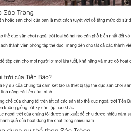
o Sóc Trăng
viên hoặc sân chơi của bạn là một cách tuyệt vời để tăng mức độ sử 
 thể dục sân chơi ngoài trời loại bỏ hai rào cản phổ biến nhất đối với
ư cách thành viên phòng tập thể dục, mang đến cho tất cả các thành v
và dễ tiếp cận cho mọi người ở mọi lứa tuổi, khả năng và mức độ hoạt
ài trời của Tiến Bảo?
à kỹ sư của chúng tôi cam kết tạo ra thiết bị tập thể dục sân chơi sá
 tính năng cải tiến của mình:
chế của chúng tôi trên tất cả các sân tập thể dục ngoài trời Tiến Bả
n không giống bất kỳ sân tập nào khác.
dục ngoài trời của chúng tôi được sản xuất để chịu được nhiều năm sử d
thành quả của hoạt động thể chất trong nhiều năm.
bán dụng cụ thể thao Sóc Trăng