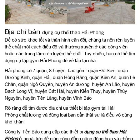
Địa chỉ bán
dụng cụ thể thao Hải Phòng
Để có sức khỏe tốt và thân hình cân đối, chúng ta nên rèn luyện
thể chất một cách điều độ và thường xuyên ở các công viên
hoặc các trung tâm rèn luyện thể chất. Tuy nhiên, bạn có thể tìm
dụng cụ tập gym Hải Phòng để về lắp tại nhà.
Hải phòng có 7 quận, 8 huyện, bao gồm: quận Đồ Sơn, quận
Dương Kinh, quận Hải, quận Hồng Bàng, quận Kiến An, quận Lê
Chân, quận Ngô Quyền, huyện An dương, huyện An Lão, huyện
Bạch Long Vĩ, huyện Cát Hải, huyện Kiến Thuỵ, huyện Thủy
Nguyên, huyện Tiên Lãng, huyện Vĩnh Bảo
Rõ ràng để tìm được địa chỉ ua thiết bị tập gym tại Hải
Phòng chất lượng và đúng loại bạn cần thật sự là điều vô cùng
khó khăn.
Công ty Tiến Bảo cung cấp các thiết bị
dụng cụ thể thao Hải
Phòng
ở ngoài trời để giúp cộng đồng năng động hơn và chống