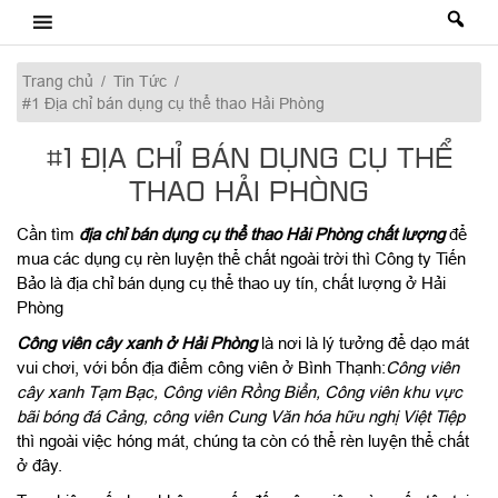
Skip
to
content
Trang chủ
/
Tin Tức
/
#1 Địa chỉ bán dụng cụ thể thao Hải Phòng
#1 ĐỊA CHỈ BÁN DỤNG CỤ THỂ
THAO HẢI PHÒNG
Cần tìm
địa chỉ bán dụng cụ thể thao Hải Phòng chất lượng
để
mua các dụng cụ rèn luyện thể chất ngoài trời thì Công ty Tiến
Bảo là địa chỉ bán dụng cụ thể thao uy tín, chất lượng ở Hải
Phòng
Công viên cây xanh ở Hải Phòng
là nơi là lý tưởng để dạo mát
vui chơi, với bốn địa điểm công viên ở Bình Thạnh:
Công viên
cây xanh Tạm Bạc, Công viên Rồng Biển, Công viên khu vực
bãi bóng đá Cảng, công viên Cung Văn hóa hữu nghị Việt Tiệp
thì ngoài việc hóng mát, chúng ta còn có thể rèn luyện thể chất
ở đây.