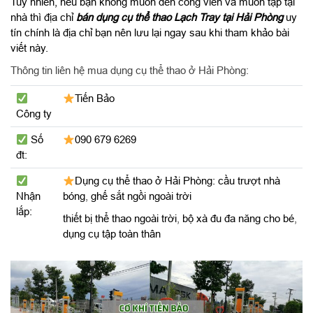
Tuy nhiên, nếu bạn không muốn đến công viên và muốn tập tại
nhà thì địa chỉ
bán dụng cụ thể thao Lạch Tray tại Hải Phòng
uy
tín chính là địa chỉ bạn nên lưu lại ngay sau khi tham khảo bài
viết này.
Thông tin liên hệ mua dụng cụ thể thao ở Hải Phòng:
Tiến Bảo
Công ty
Số
090 679 6269
đt:
Dụng cụ thể thao ở Hải Phòng:
cầu trượt nhà
Nhận
bóng
,
ghế sắt ngồi ngoài trời
lắp:
thiết bị thể thao ngoài trời
,
bộ xà đu đa năng cho bé
,
dụng cụ tập toàn thân