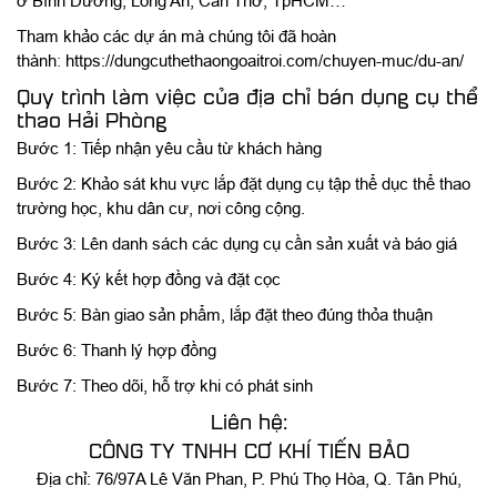
ở Bình Dương, Long An, Cần Thơ, TpHCM…
Tham khảo các dự án mà chúng tôi đã hoàn
thành
:
https://dungcuthethaongoaitroi.com/chuyen-muc/du-an/
Quy trình làm việc của địa chỉ bán dụng cụ thể
thao Hải Phòng
Bước 1: Tiếp nhận yêu cầu từ khách hàng
Bước 2: Khảo sát khu vực lắp đặt dụng cụ tập thể dục thể thao
trường học, khu dân cư, nơi công cộng.
Bước 3: Lên danh sách các dụng cụ cần sản xuất và báo giá
Bước 4: Ký kết hợp đồng và đặt cọc
Bước 5: Bàn giao sản phẩm, lắp đặt theo đúng thỏa thuận
Bước 6: Thanh lý hợp đồng
Bước 7: Theo dõi, hỗ trợ khi có phát sinh
Liên hệ:
CÔNG TY TNHH CƠ KHÍ TIẾN BẢO
Địa chỉ: 76/97A Lê Văn Phan, P. Phú Thọ Hòa, Q. Tân Phú,