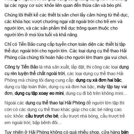
lại các nguy cơ sức khỏe liên quan đến thừa cân và béo phì.
Chúng tôi thiết kế các thiết bị sân chơi lấy cảm hứng từ thể dục,
các khóa học vượt chướng ngại vật ngoài trời cho trẻ em và
người lớn, và các sản phẩm thể dục trông quen thuộc cho
người lớn ở mọi lứa tuổi và khả năng.
Chỉ có Tiến Bảo cung cấp tuyển chọn toàn diện các thiết bị tập
thể dục ngoài trời cho người lớn. Các loại dụng cụ thể thao Hải
Phòng của chúng tôi hoàn hảo cho người lớn tham gia vui chơi.
Công ty Tiến Bảo
là nhà sản xuất, lắp đặt, thi công các loại
dụng
cụ rèn luyện thể chất ngoài trời
, các loại dụng cụ thể thao Hải
Phòng mà chúng tôi đang cung cấp:
dụng cụ xà đơn hai bậc
,
dụng cụ tập toàn thân, dụng cụ xà đơn hai bậc,
máy tập tay vai
đơn
,
dụng cụ tập xoay eo mini
, dụng cụ đi bộ trên không mini…
Ngoài các
dụng cụ thể thao tại Hải Phòng
để người lớn tập thì
còn có các dụng cụ thể thao khác giúp cho các bé nâng cao
sức khỏe:
cầu trượt cho bé
, cầu trượt nhà bóng, cầu trượt trẻ
em ngoài trời, bập bênh đôi…
Tuy nhiên ở Hải Phòng không có quá nhiều shop, cửa hàng
bán