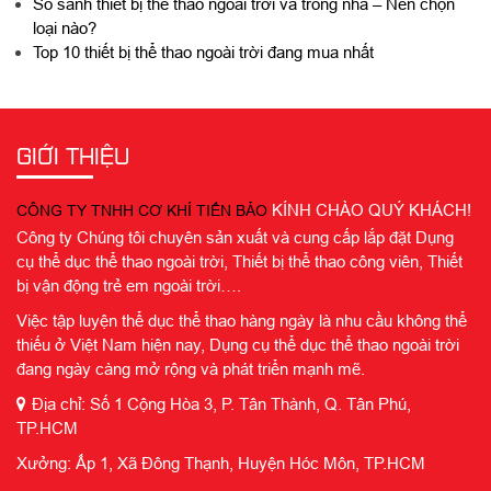
So sánh thiết bị thể thao ngoài trời và trong nhà – Nên chọn
loại nào?
Top 10 thiết bị thể thao ngoài trời đang mua nhất
GIỚI THIỆU
KÍNH CHÀO QUÝ KHÁCH!
CÔNG TY TNHH CƠ KHÍ TIẾN BẢO
Công ty Chúng tôi chuyên sản xuất và cung cấp lắp đặt Dụng
cụ thể dục thể thao ngoài trời, Thiết bị thể thao công viên, Thiết
bị vận động trẻ em ngoài trời….
Việc tập luyện thể dục thể thao hàng ngày là nhu cầu không thể
thiếu ở Việt Nam hiện nay, Dụng cụ thể dục thể thao ngoài trời
đang ngày càng mở rộng và phát triển mạnh mẽ.
Địa chỉ: Số 1 Cộng Hòa 3, P. Tân Thành, Q. Tân Phú,
TP.HCM
Xưởng: Ấp 1, Xã Đông Thạnh, Huyện Hóc Môn, TP.HCM