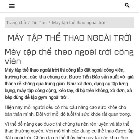
Skip
to
content
Trang chủ
/
Tin Tức
/
Máy tập thể thao ngoài trời
MÁY TẬP THỂ THAO NGOÀI TRỜI
Máy tập thể thao ngoài trời công
viên
Máy tập thể thao ngoài trời thi công lắp đặt ngoài công viên,
trường học, các khu chung cư. Được Tiến Bảo sản xuất với giá
thành rẻ không qua trung gian. N
hư xà đơn, dụng cụ tập lưng
bụng, máy tập công cộng, kéo tay, đi bộ trên không, xà đơn, xà
kép dùng để tập gym ngoài trời.
Hiện nay mỗi người đều có nhu cầu nâng cao sức khỏe cho
bản thân mình. Đối với mỗi độ tuổi thì sức khỏe rất quan trọng.
Vì thế để nâng cao được thì chúng ta nên rèn luyện và tập thể
thao thường xuyên. Với mô hình các dụng cụ thể thao được lắp
đặt ngoài trời. Chúng ta có thể thấy hiện nay tại các khu công