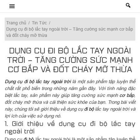
Skip
to
content
Trang chủ
/
Tin Tức
/
Dụng cụ đi bộ lắc tay ngoài trời – Tăng cường sức mạnh cơ bắp
và đốt cháy mỡ thừa
DỤNG CỤ ĐI BỘ LẮC TAY NGOÀI
TRỜI – TĂNG CƯỜNG SỨC MẠNH
CƠ BẮP VÀ ĐỐT CHÁY MỠ THỪA
Dụng cụ đi bộ lắc tay ngoài trời
là một sản phẩm tập luyện thể
chất rất phổ biến trong những năm gần đây. Với tính năng đặc
biệt lắc tay, sản phẩm này giúp tăng cường sức mạnh
cơ bắp
,
đốt cháy mỡ thừa và cải thiện sức khỏe của bạn. Trong bài viết
này, chúng tôi sẽ giới thiệu về dụng cụ
đi bộ
lắc tay ngoài trời và
lợi ích của việc sử dụng nó.
1. Giới thiệu về dụng cụ đi bộ lắc tay
ngoài trời
Dụng cụ
đi bộ
lắc tay ngoài trời là một sản phẩm tập luyện thể