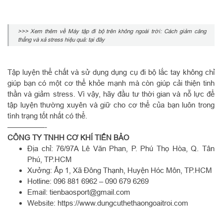
>>> Xem thêm về Máy tập đi bộ trên không ngoài trời: Cách giảm căng
thẳng và xả stress hiệu quả: tại đây
Tập luyện thể chất và sử dụng dụng cụ đi bộ lắc tay không chỉ
giúp bạn có một cơ thể khỏe mạnh mà còn giúp cải thiện tinh
thần và giảm stress. Vì vậy, hãy đầu tư thời gian và nỗ lực để
tập luyện thường xuyên và giữ cho cơ thể của bạn luôn trong
tình trạng tốt nhất có thể.
—————-
CÔNG TY TNHH CƠ KHÍ TIẾN BẢO
Địa chỉ: 76/97A Lê Văn Phan, P. Phú Thọ Hòa, Q. Tân
Phú, TP.HCM
Xưởng: Ấp 1, Xã Đông Thạnh, Huyện Hóc Môn, TP.HCM
Hotline: 096 881 6962 – 090 679 6269
Email: tienbaosport@gmail.com
Website: https://www.dungcuthethaongoaitroi.com