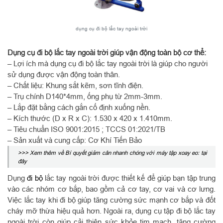
dụng cụ đi bộ lắc tay ngoài trời
Dụng cụ đi bộ lắc tay ngoài trời giúp vận động toàn bộ cơ thể:
– Lợi ích mà dụng cụ đi bộ lắc tay ngoài trời là giúp cho người
sử dụng được vận động toàn thân.
– Chất liệu: Khung sắt kẽm, sơn tĩnh điện.
– Trụ chính D140*4mm, ống phụ từ 2mm-3mm.
– Lắp đặt bằng cách gắn cố định xuống nền.
– Kích thước (D x R x C): 1.530 x 420 x 1.410mm.
– Tiêu chuẩn ISO 9001:2015 ; TCCS 01:2021/TB
– Sản xuất và cung cấp: Cơ Khí Tiến Bảo
>>> Xem thêm về Bí quyết giảm cân nhanh chóng với máy tập xoay eo: tại
đây
Dụng
đi bộ
lắc tay ngoài trời được thiết kế để giúp bạn tập trung
vào các nhóm cơ bắp, bao gồm cả cơ tay, cơ vai và cơ lưng.
Việc lắc tay khi đi bộ giúp tăng cường sức mạnh cơ bắp và đốt
cháy mỡ thừa hiệu quả hơn. Ngoài ra, dụng cụ tập đi bộ lắc tay
ngoài trời còn giúp cải thiện sức khỏe tim mạch, tăng cường